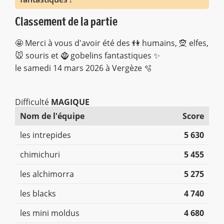
Classement de la partie
🤩 Merci à vous d'avoir été des 👫 humains, 🧝 elfes,
🐭 souris et 🧌 gobelins fantastiques ✨
le samedi 14 mars 2026 à Vergèze 🫧
Difficulté
MAGIQUE
Nom de l'équipe
Score
les intrepides
5 630
chimichuri
5 455
les alchimorra
5 275
les blacks
4 740
les mini moldus
4 680