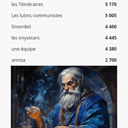
les Téméraires
5 170
Les lutins communistes
5 005
Smordeil
4 460
les onyxstars
4 445
une équipe
4 380
anniza
2 700