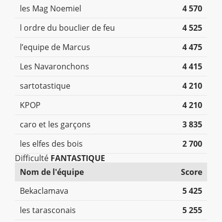
les Mag Noemiel
4 570
l ordre du bouclier de feu
4 525
l’equipe de Marcus
4 475
Les Navaronchons
4 415
sartotastique
4 210
KPOP
4 210
caro et les garçons
3 835
les elfes des bois
2 700
Difficulté
FANTASTIQUE
Nom de l'équipe
Score
Bekaclamava
5 425
les tarasconais
5 255