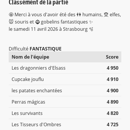
Classement de la partie
🤩 Merci à vous d'avoir été des 👫 humains, 🧝 elfes,
🐭 souris et 🧌 gobelins fantastiques ✨
le samedi 11 avril 2026 à Strasbourg 🫧
Difficulté
FANTASTIQUE
Nom de l'équipe
Score
Les dragonniers d'Elsass
4 950
Cupcake jouflu
4 910
les patates enchantées
4 900
Perras mágicas
4 890
Les survivants
4 820
Les Tisseurs d'Ombres
4 725