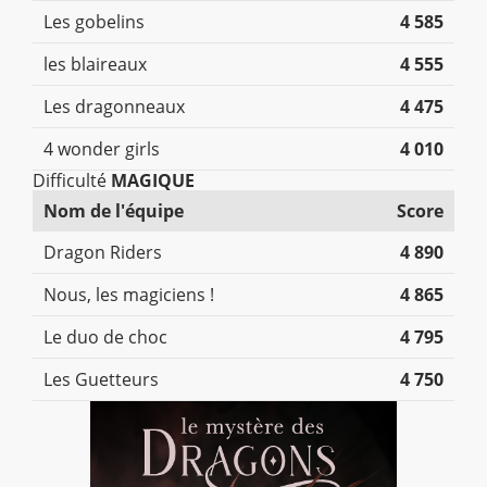
Les gobelins
4 585
les blaireaux
4 555
Les dragonneaux
4 475
4 wonder girls
4 010
Difficulté
MAGIQUE
Nom de l'équipe
Score
Dragon Riders
4 890
Nous, les magiciens !
4 865
Le duo de choc
4 795
Les Guetteurs
4 750