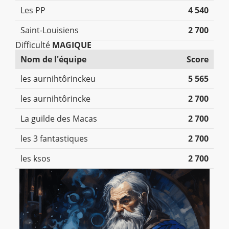
Les PP
4 540
Saint-Louisiens
2 700
Difficulté
MAGIQUE
Nom de l'équipe
Score
les aurnihtôrinckeu
5 565
les aurnihtôrincke
2 700
La guilde des Macas
2 700
les 3 fantastiques
2 700
les ksos
2 700