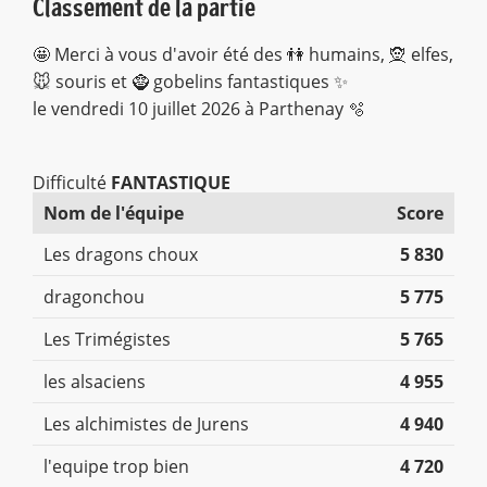
Classement de la partie
🤩 Merci à vous d'avoir été des 👫 humains, 🧝 elfes,
🐭 souris et 🧌 gobelins fantastiques ✨
le vendredi 10 juillet 2026 à Parthenay 🫧
Difficulté
FANTASTIQUE
Nom de l'équipe
Score
Les dragons choux
5 830
dragonchou
5 775
Les Trimégistes
5 765
les alsaciens
4 955
Les alchimistes de Jurens
4 940
l'equipe trop bien
4 720