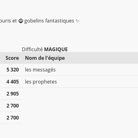
souris et 🧌 gobelins fantastiques ✨
Difficulté
MAGIQUE
Score
Nom de l'équipe
5 320
les messagés
4 405
les prophetes
2 905
2 700
2 700