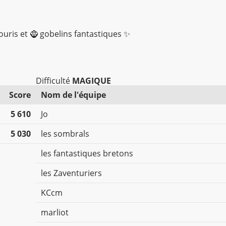
souris et 🧌 gobelins fantastiques ✨
Difficulté
MAGIQUE
Score
Nom de l'équipe
5 610
Jo
5 030
les sombrals
les fantastiques bretons
les Zaventuriers
KCcm
marliot