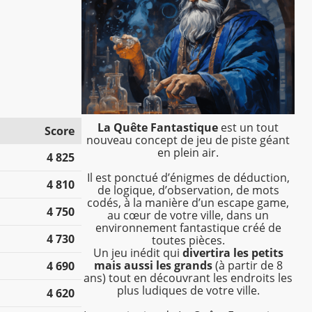
La Quête Fantastique
est un tout
Score
nouveau concept de jeu de piste géant
en plein air.
4 825
Il est ponctué d’énigmes de déduction,
4 810
de logique, d’observation, de mots
codés, à la manière d’un escape game,
4 750
au cœur de votre ville, dans un
environnement fantastique créé de
4 730
toutes pièces.
Un jeu inédit qui
divertira les petits
mais aussi les grands
(à partir de 8
4 690
ans) tout en découvrant les endroits les
plus ludiques de votre ville.
4 620