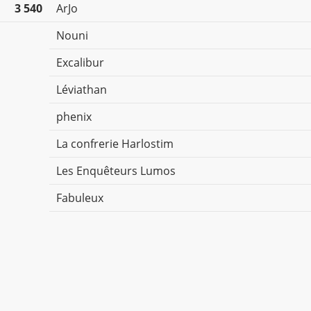
3 540
ArJo
Nouni
Excalibur
Léviathan
phenix
La confrerie Harlostim
Les Enquêteurs Lumos
Fabuleux