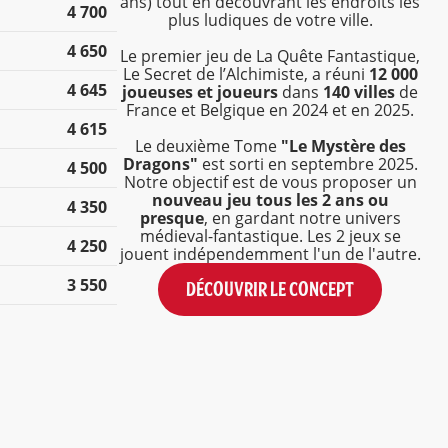
ans) tout en découvrant les endroits les
4 700
plus ludiques de votre ville.
4 650
Le premier jeu de La Quête Fantastique,
Le Secret de l’Alchimiste, a réuni
12 000
4 645
joueuses et joueurs
dans
140 villes
de
France et Belgique en 2024 et en 2025.
4 615
Le deuxième Tome
"Le Mystère des
Dragons"
est sorti en septembre 2025.
4 500
Notre objectif est de vous proposer un
nouveau jeu tous les 2 ans ou
4 350
presque
, en gardant notre univers
médieval-fantastique. Les 2 jeux se
4 250
jouent indépendemment l'un de l'autre.
3 550
DÉCOUVRIR LE CONCEPT