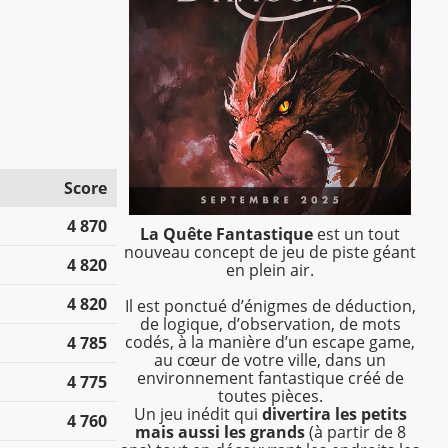
Score
4 870
La Quête Fantastique
est un tout
nouveau concept de jeu de piste géant
4 820
en plein air.
4 820
Il est ponctué d’énigmes de déduction,
de logique, d’observation, de mots
codés, à la manière d’un escape game,
4 785
au cœur de votre ville, dans un
environnement fantastique créé de
4 775
toutes pièces.
Un jeu inédit qui
divertira les petits
4 760
mais aussi les grands
(à partir de 8