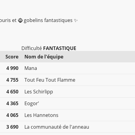
souris et 🧌 gobelins fantastiques ✨
Difficulté
FANTASTIQUE
Score
Nom de l'équipe
4 990
Mana
4 755
Tout Feu Tout Flamme
4 650
Les Schirlipp
4 365
Eogor’
4 065
Les Hannetons
3 690
La communauté de l'anneau