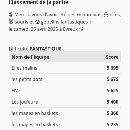
Classement de la partie
🤩 Merci à vous d'avoir été des 👫 humains, 🧝 elfes,
🐭 souris et 🧌 gobelins fantastiques ✨
le samedi 26 avril 2025 à Evreux 🫧
Difficulté
FANTASTIQUE
Nom de l'équipe
Score
Elfes malins
5 695
les petits pots
5 675
HV2
5 625
Les jou’eure
5 400
les mages en baskets
5 360
les mages en baskets2
5 235