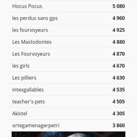
Hocus Pocus
5 080
les perdus sans gps
4 960
les fourvoyeurs
4 925
Les Mastodontes
4 880
Les Fourvoyeurs
4 870
les girls
4 670
Les pilliers
4 630
intexgallables
4 535
teacher's pets
4 505
Akistel
4 305
ortegamenagerpetri
3 860