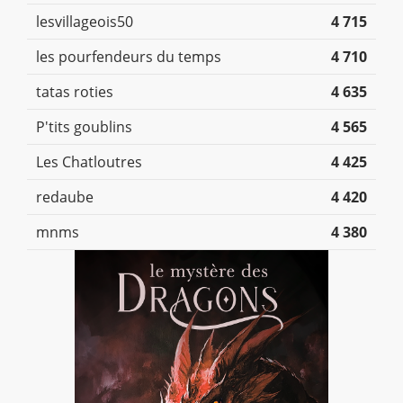
lesvillageois50
4 715
les pourfendeurs du temps
4 710
tatas roties
4 635
P'tits goublins
4 565
Les Chatloutres
4 425
redaube
4 420
mnms
4 380