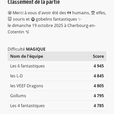
Classement de la partie
🤩 Merci à vous d'avoir été des 👫 humains, 🧝 elfes,
🐭 souris et 🧌 gobelins fantastiques ✨
le dimanche 19 octobre 2025 à Cherbourg-en-
Cotentin 🫧
Difficulté
MAGIQUE
Nom de l'équipe
Score
Les 6 fantastiques
4 945
les L-D
4 845
les VEEF Dragons
4 805
Gollums
4 795
Les 4 fantastiques
4 785