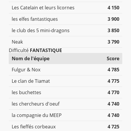
Les Catelain et leurs licornes
4 150
les elfes fantastiques
3 900
le club des 5 mini-dragons
3 850
Neak
3 790
Difficulté
FANTASTIQUE
Nom de l'équipe
Score
Fulgur & Nox
4 785
Le clan de Tiamat
4 775
les buchettes
4 770
les chercheurs d'oeuf
4 740
la compagnie du MEEP
4 740
Les fieffés corbeaux
4 725