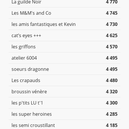
La guilde Noir
4 770
Les M&M's and Co
4 745
les amis fantastiques et Kevin
4 730
cat’s eyes +++
4 625
les griffons
4 570
atelier 6004
4 495
soeurs dragonne
4 495
Les crapauds
4 480
broussin vénère
4 320
les p'tits LU t'1
4 300
les super heroines
4 285
les semi croustillant
4 185